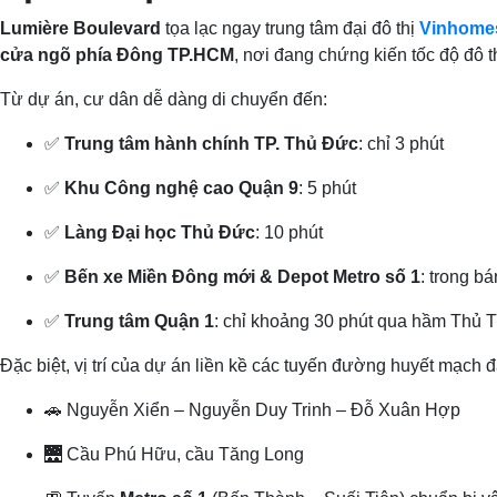
Lumière Boulevard
tọa lạc ngay trung tâm đại đô thị
Vinhome
cửa ngõ phía Đông TP.HCM
, nơi đang chứng kiến tốc độ đô 
Từ dự án, cư dân dễ dàng di chuyển đến:
✅
Trung tâm hành chính TP. Thủ Đức
: chỉ 3 phút
✅
Khu Công nghệ cao Quận 9
: 5 phút
✅
Làng Đại học Thủ Đức
: 10 phút
✅
Bến xe Miền Đông mới & Depot Metro số 1
: trong b
✅
Trung tâm Quận 1
: chỉ khoảng 30 phút qua hầm Thủ 
Đặc biệt, vị trí của dự án liền kề các tuyến đường huyết mạc
🚗 Nguyễn Xiển – Nguyễn Duy Trinh – Đỗ Xuân Hợp
🌉 Cầu Phú Hữu, cầu Tăng Long