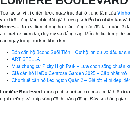
LUMIERE BOULEVARD
Tọa lạc tại vị trí chiến lược ngay trục đại lộ trung tâm của
Vinho
vượt trội cùng tầm nhìn đắt giá hướng ra
biển hồ nhân tạo
và
Homes
– đơn vị tiên phong hợp tác cùng các đối tác quốc tế d
ấn thiết kế hiện đại, duy mỹ và đẳng cấp. Mỗi chi tiết trong dự
cao ngay trong nội khu khép kín.
Bán căn hộ Bcons Suối Tiên – Cơ hội an cư và đầu tư si
ART STELLA
Mua chung cư Picity High Park – Lựa chọn sống chuẩn x
Giá căn hộ HaDo Centrosa Garden 2025 – Cập nhật mới 
Cho thuê căn hộ Lexington Quận 2 – Giá tốt, vị trí đẹp, ti
Lumière Boulevard
không chỉ là nơi an cư, mà còn là biểu tư
nghỉ dưỡng và nhịp sống đô thị năng động. Đây là không gian để