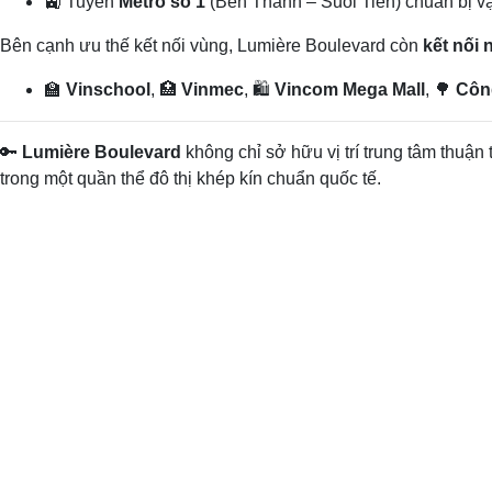
🚉 Tuyến
Metro số 1
(Bến Thành – Suối Tiên) chuẩn bị vậ
Bên cạnh ưu thế kết nối vùng, Lumière Boulevard còn
kết nối
🏫
Vinschool
, 🏥
Vinmec
, 🛍️
Vincom Mega Mall
, 🌳
Côn
🔑
Lumière Boulevard
không chỉ sở hữu vị trí trung tâm thuận
trong một quần thể đô thị khép kín chuẩn quốc tế.