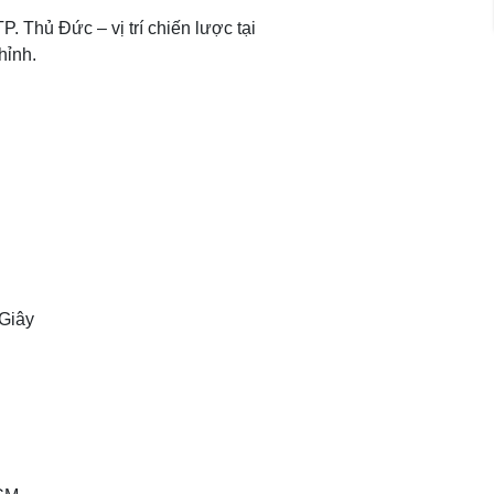
TP. Thủ Đức – vị trí chiến lược tại
hỉnh.
 Giây