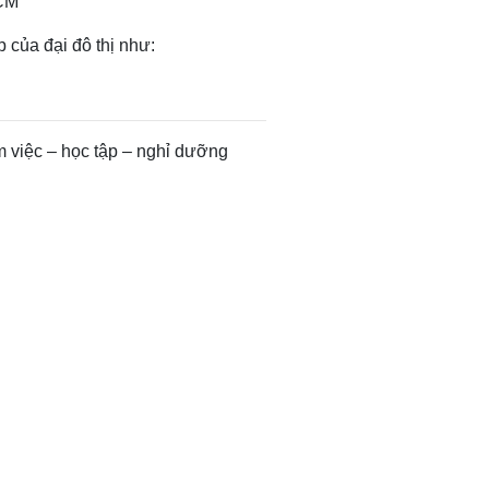
HCM
p của đại đô thị như:
àm việc – học tập – nghỉ dưỡng