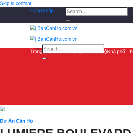
Skip to content
Đăng nhập
Trang chủ
Khu Đô Thị
Dự Án Căn Hộ
Nhà phố – bi
Dự Án Căn Hộ