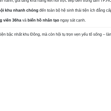
n hành, gia tăng khả năng kết nối trực tiếp đến trung tâm TP.
 nội khu nhanh chóng
đến toàn bộ hệ sinh thái tiện ích đẳng cấ
g viên 36ha
và
biển hồ nhân tạo
ngay sát cạnh.
 tiện bậc nhất khu Đông, mà còn hội tụ trọn vẹn yếu tố sống – l