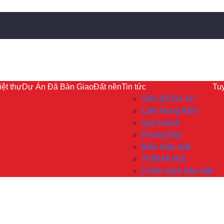
ệt thự
Dự Án Đã Bàn Giao
Đất nền
Tin tức
Tu
Tiến Độ Dự Án
Cẩm Nang BĐS
Quy hoạch
Phong thủy
Biểu mẫu luật
Thiết kế nhà
Chính sách bảo mật