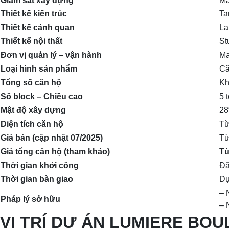
Giám sát xây dựng
Ma
Thiết kế kiến trúc
Ta
Thiết kế cảnh quan
La
Thiết kế nội thất
St
Đơn vị quản lý – vận hành
Ma
Loại hình sản phẩm
Că
Tổng số căn hộ
Kh
Số block – Chiều cao
5 
Mật độ xây dựng
2
Diện tích căn hộ
Từ
Giá bán (cập nhật 07/2025)
T
Giá tổng căn hộ (tham khảo)
Từ
Thời gian khởi công
Đã
Thời gian bàn giao
Dự
– 
Pháp lý sở hữu
– 
VỊ TRÍ DỰ ÁN LUMIERE BO