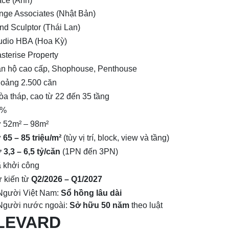
ce (Anh)
nge Associates (Nhật Bản)
nd Sculptor (Thái Lan)
udio HBA (Hoa Kỳ)
sterise Property
n hộ cao cấp, Shophouse, Penthouse
oảng 2.500 căn
tòa tháp, cao từ 22 đến 35 tầng
8%
 52m² – 98m²
ừ
65 – 85 triệu/m²
(tùy vị trí, block, view và tầng)
 3,3 – 6,5 tỷ/căn
(1PN đến 3PN)
 khởi công
 kiến từ
Q2/2026 – Q1/2027
Người Việt Nam:
Sổ hồng lâu dài
Người nước ngoài:
Sở hữu 50 năm
theo luật
ULEVARD