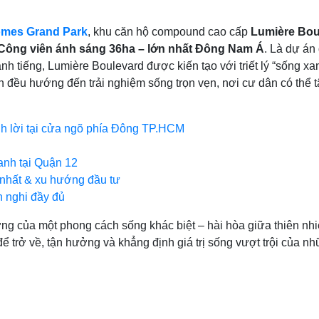
mes Grand Park
, khu căn hộ compound cao cấp
Lumière Bou
Công viên ánh sáng 36ha – lớn nhất Đông Nam Á
. Là dự án
anh tiếng, Lumière Boulevard được kiến tạo với triết lý “sống 
 án đều hướng đến trải nghiệm sống trọn vẹn, nơi cư dân có thể 
nh lời tại cửa ngõ phía Đông TP.HCM
anh tại Quận 12
nhất & xu hướng đầu tư
ện nghi đầy đủ
ợng của một phong cách sống khác biệt – hài hòa giữa thiên nhi
 trở về, tận hưởng và khẳng định giá trị sống vượt trội của nh