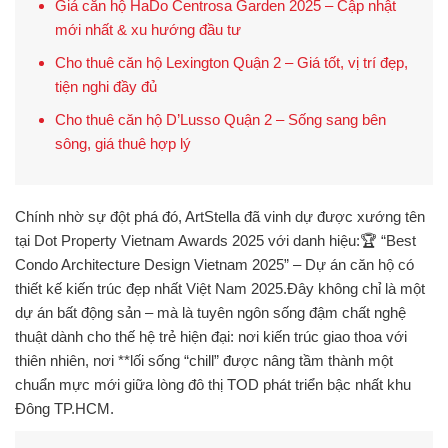
Giá căn hộ HaDo Centrosa Garden 2025 – Cập nhật
mới nhất & xu hướng đầu tư
Cho thuê căn hộ Lexington Quận 2 – Giá tốt, vị trí đẹp,
tiện nghi đầy đủ
Cho thuê căn hộ D’Lusso Quận 2 – Sống sang bên
sông, giá thuê hợp lý
Chính nhờ sự đột phá đó, ArtStella đã vinh dự được xướng tên
tại
Dot Property Vietnam Awards 2025
với danh hiệu:🏆
“Best
Condo Architecture Design Vietnam 2025” – Dự án căn hộ có
thiết kế kiến trúc đẹp nhất Việt Nam 2025.
Đây không chỉ là một
dự án bất động sản – mà là
tuyên ngôn sống đậm chất nghệ
thuật
dành cho thế hệ trẻ hiện đại: nơi
kiến trúc giao thoa với
thiên nhiên
, nơi **lối sống “chill” được nâng tầm thành một
chuẩn mực mới giữa lòng đô thị TOD phát triển bậc nhất khu
Đông TP.HCM.