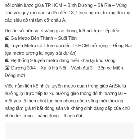
nối chiến lược giữa
TP.HCM – Bình Dương – Bà Rịa – Vũng
Tàu
với quy mô dân số lên đến
13,7 triệu người
, tương đương
các siêu đô thị tầm cỡ châu Á.
Dự án sở hữu
vị trí vàng giao thông
, kết nối trực tiếp đến:
🚉
Ga Metro Bến Thành – Suối Tiên
🚉
Tuyến Metro số 1 kéo dài đến TP.HCM mở rộng – Đồng Nai
(ga metro tương lai
ngay sát dự án
)
🚉
Hệ thống 9 tuyến metro
đang triển khai tại khu Đông
🛣️
Đường 30/4 – Xa lộ Hà Nội – Vành đai 3 – Bến xe Miền
Đông mới
Việc nằm liền kề
nhiều tuyến metro quan trọng
giúp ArtStella
hưởng lợi trực tiếp từ xu hướng giao thông đô thị tương lai
–
một yếu tố then chốt tạo nên
phong cách sống thời thượng
,
nâng tầm
giá trị bất động sản
và khẳng định đẳng cấp của
chủ
nhân trẻ trung – năng động – thành đạt
.