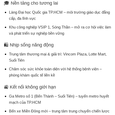
🎓
Nền tảng cho tương lai
Làng Đại học Quốc gia TP.HCM
– môi trường giáo dục đẳng
cấp, đa lĩnh vực
Khu công nghiệp VSIP 1, Sóng Thần
– mở ra cơ hội việc làm
và phát triển sự nghiệp bền vững
🛍️
Nhịp sống năng động
Trung tâm thương mại & giải trí
: Vincom Plaza, Lotte Mart,
Suối Tiên
Chăm sóc sức khỏe toàn diện
với hệ thống
bệnh viện –
phòng khám quốc tế
liền kề
🚉
Kết nối không giới hạn
Ga Metro số 1 (Bến Thành – Suối Tiên)
– tuyến metro huyết
mạch của TP.HCM
Bến xe Miền Đông mới
– trung tâm trung chuyển chiến lược