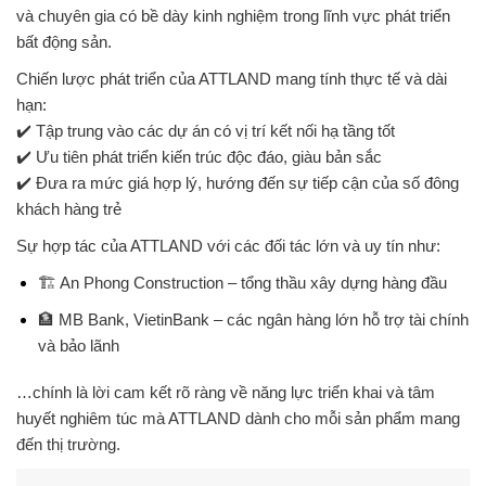
và chuyên gia có
bề dày kinh nghiệm trong lĩnh vực phát triển
bất động sản
.
Chiến lược phát triển của ATTLAND mang tính
thực tế và dài
hạn
:
✔️ Tập trung vào các dự án có
vị trí kết nối hạ tầng tốt
✔️ Ưu tiên phát triển
kiến trúc độc đáo, giàu bản sắc
✔️ Đưa ra
mức giá hợp lý
, hướng đến
sự tiếp cận của số đông
khách hàng trẻ
Sự hợp tác của ATTLAND với các
đối tác lớn và uy tín
như:
🏗
An Phong Construction
– tổng thầu xây dựng hàng đầu
🏦
MB Bank, VietinBank
– các ngân hàng lớn hỗ trợ tài chính
và bảo lãnh
…chính là
lời cam kết rõ ràng
về năng lực triển khai và
tâm
huyết nghiêm túc
mà ATTLAND dành cho mỗi sản phẩm mang
đến thị trường.