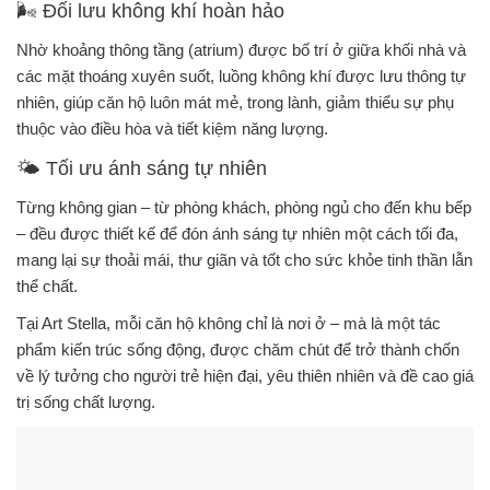
🌬️
Đối lưu không khí hoàn hảo
Nhờ khoảng
thông tầng (atrium)
được bố trí ở giữa khối nhà và
các
mặt thoáng xuyên suốt
, luồng không khí được lưu thông tự
nhiên, giúp căn hộ
luôn mát mẻ, trong lành
, giảm thiểu sự phụ
thuộc vào điều hòa và tiết kiệm năng lượng.
🌤️
Tối ưu ánh sáng tự nhiên
Từng không gian – từ phòng khách, phòng ngủ cho đến khu bếp
– đều được thiết kế để
đón ánh sáng tự nhiên
một cách tối đa,
mang lại sự thoải mái, thư giãn và tốt cho sức khỏe tinh thần lẫn
thể chất.
Tại
Art Stella
, mỗi căn hộ không chỉ là nơi ở – mà là
một tác
phẩm kiến trúc sống động
, được chăm chút để trở thành
chốn
về lý tưởng cho người trẻ hiện đại, yêu thiên nhiên và đề cao giá
trị sống chất lượng
.