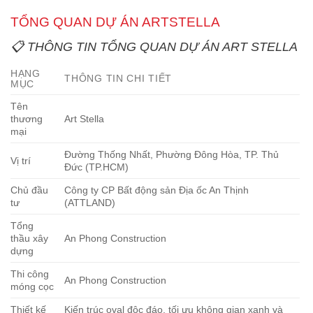
TỔNG QUAN DỰ ÁN ARTSTELLA
📋
THÔNG TIN TỔNG QUAN DỰ ÁN ART STELLA
HẠNG
THÔNG TIN CHI TIẾT
MỤC
Tên
thương
Art Stella
mại
Đường Thống Nhất, Phường Đông Hòa, TP. Thủ
Vị trí
Đức (TP.HCM)
Chủ đầu
Công ty CP Bất động sản Địa ốc An Thịnh
tư
(ATTLAND)
Tổng
thầu xây
An Phong Construction
dựng
Thi công
An Phong Construction
móng cọc
Thiết kế
Kiến trúc oval độc đáo, tối ưu không gian xanh và