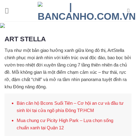
Skip
to
content
ART STELLA
Tựa như một
bản giao hưởng xanh giữa lòng đô thị
,
ArtStella
chinh phục mọi ánh nhìn với kiến trúc
oval độc đáo
, bao bọc bởi
vườn treo nhiệt đới xuyên tầng
cùng
7 tầng thiên nhiên đa chủ
đề
. Mỗi không gian là một điểm chạm cảm xúc – thư thái, rực
rỡ, đậm chất
“chill”
và mở ra tầm nhìn
panorama tuyệt đỉnh
ra
khu Đông năng động.
Bán căn hộ Bcons Suối Tiên – Cơ hội an cư và đầu tư
sinh lời tại cửa ngõ phía Đông TP.HCM
Mua chung cư Picity High Park – Lựa chọn sống
chuẩn xanh tại Quận 12