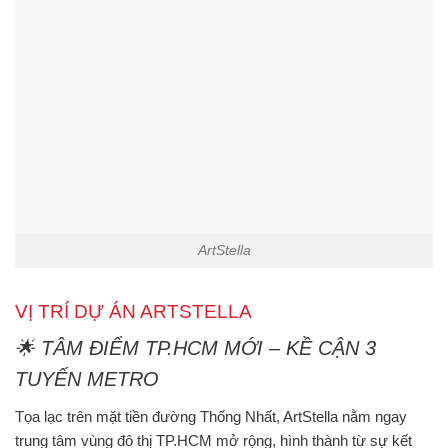
ArtStella
VỊ TRÍ DỰ ÁN ARTSTELLA
🌟
TÂM ĐIỂM TP.HCM MỚI – KỀ CẬN 3
TUYẾN METRO
Tọa lạc trên
mặt tiền đường Thống Nhất
,
ArtStella
nằm ngay
trung tâm vùng đô thị TP.HCM mở rộng
, hình thành từ sự kết