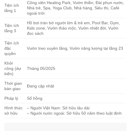
Công viên Healing Park, Vườn thiền, Đài phun nước,
Tiện ích
Nhà trẻ, Spa, Yoga Club, Nhà hàng, Siêu thị, Café
tầng 1
ngoài trời
Hồ bơi tràn bờ người lớn & trẻ em, Pool Bar, Gym,
Tiện ích
Kids zone, Vườn thảo mộc, Vườn nhiệt đới, Vườn
tầng 3
đọc sách
Tiện ích
đặc
Vườn treo xuyên tầng, Vườn năng lượng tại tầng 23
quyền
Khởi
công (dự
Tháng 05/2025
kiến)
Thời gian
Đang cập nhật
bàn giao
Pháp lý
Sổ hồng
Hình thức
– Người Việt Nam: Sở hữu lâu dài
sở hữu
– Người nước ngoài: Sở hữu 50 năm theo luật định