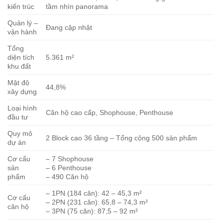
kiến trúc
tầm nhìn panorama
Quản lý –
Đang cập nhật
vận hành
Tổng
diện tích
5.361 m²
khu đất
Mật độ
44,8%
xây dựng
Loại hình
Căn hộ cao cấp, Shophouse, Penthouse
đầu tư
Quy mô
2 Block cao 36 tầng – Tổng cộng 500 sản phẩm
dự án
Cơ cấu
– 7 Shophouse
sản
– 6 Penthouse
phẩm
– 490 Căn hộ
– 1PN (184 căn): 42 – 45,3 m²
Cơ cấu
– 2PN (231 căn): 65,8 – 74,3 m²
căn hộ
– 3PN (75 căn): 87,5 – 92 m²