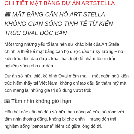
CHI TIẾT MẶT BẰNG DỰ ÁN ARTSTELLA
🏢
MẶT BẰNG CĂN HỘ ART STELLA –
KHÔNG GIAN SỐNG TINH TẾ TỪ KIẾN
TRÚC OVAL ĐỘC BẢN
Một trong những yếu tố làm nên sự khác biệt của
Art Stella
chính là thiết kế mặt bằng căn hộ được đầu tư kỹ lưỡng – nơi
kiến trúc độc đáo
được khai thác triệt để nhằm
tối ưu trải
nghiệm sống
cho cư dân.
Dự án sở hữu
thiết kế hình Oval mềm mại
– một ngôn ngữ kiến
trúc hiếm thấy tại Việt Nam, không chỉ tạo dấu ấn thẩm mỹ mà
còn mang lại
những giá trị sử dụng vượt trội
:
🌇
Tầm nhìn không giới hạn
Hầu hết các căn hộ đều sở hữu
ban công và cửa sổ rộng
với
tầm nhìn thoáng đãng
, không bị che chắn – mang đến trải
nghiệm sống “panorama” hiếm có giữa lòng đô thị.