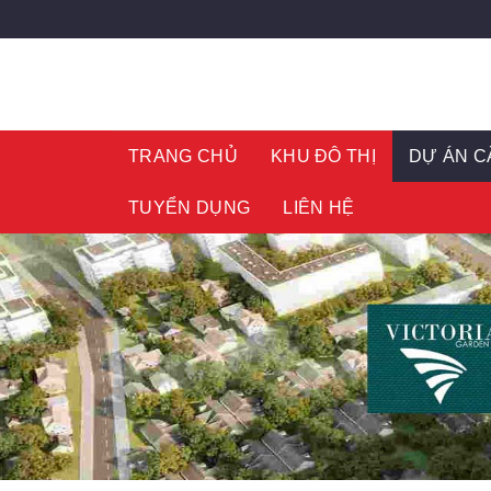
Skip
to
content
TRANG CHỦ
KHU ĐÔ THỊ
DỰ ÁN C
TUYỂN DỤNG
LIÊN HỆ