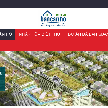
ĂN HỘ
NHÀ PHỐ – BIỆT THỰ
DỰ ÁN ĐÃ BÀN GIA