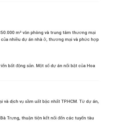
n 850.000 m² văn phòng và trung tâm thương mại
ư của nhiều dự án nhà ở, thương mại và phức hợp
iển bất động sản.
Một số dự án nổi bật của Hoa
ại và dịch vụ sầm uất bậc nhất TP.HCM.
Từ dự án,
à Trưng, thuận tiện kết nối đến các tuyến tàu