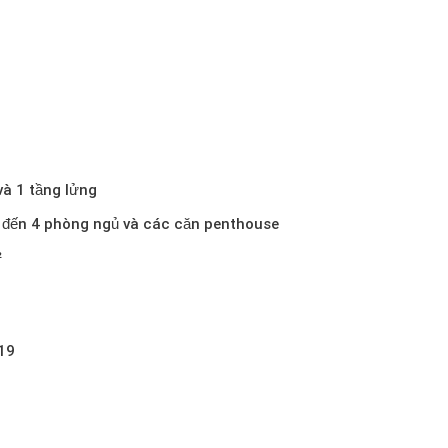
và 1 tầng lửng
 đến 4 phòng ngủ và các căn penthouse
²
19