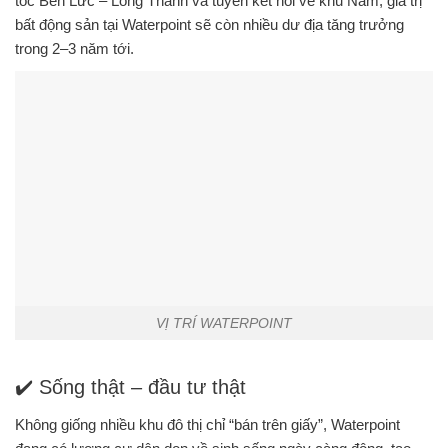
tốc Bến Lức – Long Thành và tuyến kết nối về khu Nam, giá trị
bất động sản tại Waterpoint sẽ còn nhiều dư địa tăng trưởng
trong 2–3 năm tới.
VỊ TRÍ WATERPOINT
✔️ Sống thật – đầu tư thật
Không giống nhiều khu đô thị chỉ “bán trên giấy”, Waterpoint