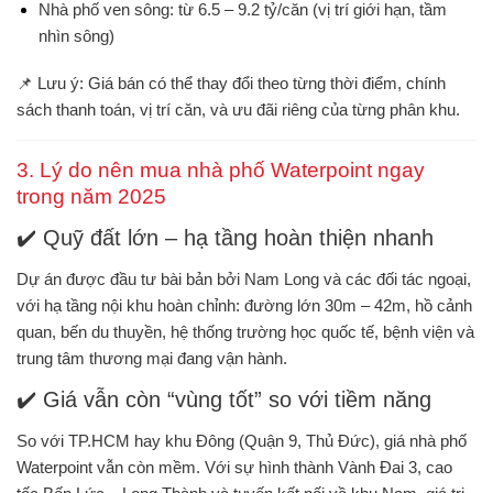
Nhà phố ven sông
: từ
6.5 – 9.2 tỷ/căn
(vị trí giới hạn, tầm
nhìn sông)
📌
Lưu ý
: Giá bán có thể thay đổi theo từng thời điểm, chính
sách thanh toán, vị trí căn, và ưu đãi riêng của từng phân khu.
3. Lý do nên mua nhà phố Waterpoint ngay
trong năm 2025
✔️ Quỹ đất lớn – hạ tầng hoàn thiện nhanh
Dự án được đầu tư bài bản bởi Nam Long và các đối tác ngoại,
với hạ tầng nội khu hoàn chỉnh: đường lớn 30m – 42m, hồ cảnh
quan, bến du thuyền, hệ thống trường học quốc tế, bệnh viện và
trung tâm thương mại đang vận hành.
✔️ Giá vẫn còn “vùng tốt” so với tiềm năng
So với TP.HCM hay khu Đông (Quận 9, Thủ Đức),
giá nhà phố
Waterpoint vẫn còn mềm
. Với sự hình thành Vành Đai 3, cao