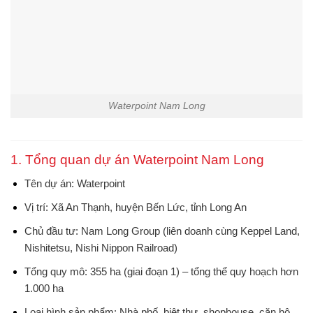
Waterpoint Nam Long
1. Tổng quan dự án Waterpoint Nam Long
Tên dự án
: Waterpoint
Vị trí
: Xã An Thạnh, huyện Bến Lức, tỉnh Long An
Chủ đầu tư
: Nam Long Group (liên doanh cùng Keppel Land,
Nishitetsu, Nishi Nippon Railroad)
Tổng quy mô
: 355 ha (giai đoạn 1) – tổng thể quy hoạch hơn
1.000 ha
Loại hình sản phẩm
: Nhà phố, biệt thự, shophouse, căn hộ