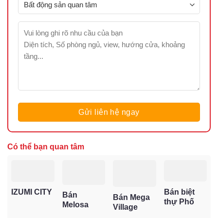
Có thể bạn quan tâm
Bán biệt
IZUMI CITY
Bán
Bán Mega
thự Phố
Melosa
Village
Đông
Garden
Khang