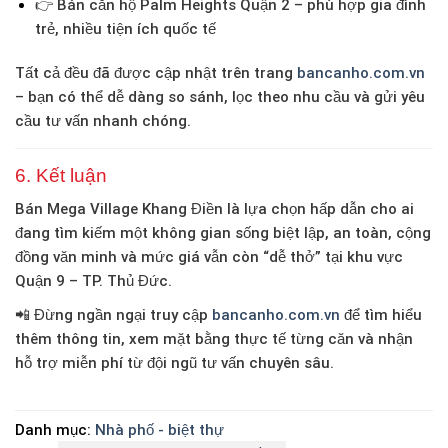
👉
Bán căn hộ Palm Heights Quận 2
– phù hợp gia đình
trẻ, nhiều tiện ích quốc tế
Tất cả đều đã được cập nhật trên trang
bancanho.com.vn
– bạn có thể dễ dàng so sánh, lọc theo nhu cầu và gửi yêu
cầu tư vấn nhanh chóng.
6. Kết luận
Bán Mega Village Khang Điền
là lựa chọn hấp dẫn cho ai
đang tìm kiếm một không gian sống biệt lập, an toàn, cộng
đồng văn minh và mức giá vẫn còn “dễ thở” tại khu vực
Quận 9 – TP. Thủ Đức.
📲 Đừng ngần ngại truy cập
bancanho.com.vn
để tìm hiểu
thêm thông tin, xem mặt bằng thực tế từng căn và nhận
hỗ trợ miễn phí từ đội ngũ tư vấn chuyên sâu.
Danh mục:
Nhà phố - biệt thự