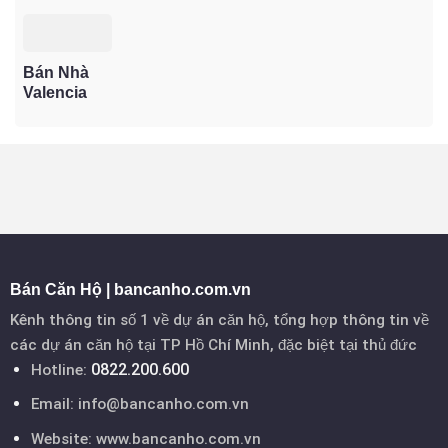
Village –
Khang
Quận 9 –
Không
Điền – Nhà
Cập Nhật
gian sống
phố biệt
Giá Mới
xanh
lập, sống
Bán Nhà
Nhất 2025
chuẩn
xanh giữa
Valencia
châu Âu
lòng Quận
Riverside –
giữa lòng
9
Sở Hữu
Thủ Đức
Ngay
Không
Gian Sống
Ven Sông
Tại TP. Thủ
Đức
Bán Căn Hộ | bancanho.com.vn
Kênh thông tin số 1 về dự án căn hộ, tổng hợp thông tin về
các dự án căn hộ tại TP Hồ Chí Minh, đặc biệt tại thủ đức
0822.200.600
Hotline:
Email:
info@bancanho.com.vn
Website:
www.bancanho.com.vn