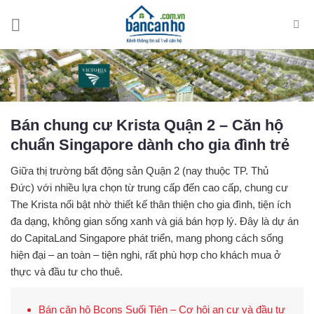
Skip
to
content
Bán chung cư Krista Quận 2 – Căn hộ
chuẩn Singapore dành cho gia đình trẻ
Giữa thị trường bất động sản Quận 2 (nay thuộc TP. Thủ
Đức) với nhiều lựa chọn từ trung cấp đến cao cấp,
chung cư
The Krista
nổi bật nhờ thiết kế thân thiện cho gia đình, tiện ích
đa dạng, không gian sống xanh và giá bán hợp lý. Đây là dự án
do
CapitaLand Singapore
phát triển, mang phong cách sống
hiện đại – an toàn – tiện nghi, rất phù hợp cho khách mua ở
thực và đầu tư cho thuê.
Bán căn hộ Bcons Suối Tiên – Cơ hội an cư và đầu tư