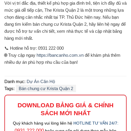
Với vị trí đắc địa, thiết kế phù hợp gia đình trẻ, tiện ích đầy đủ và
mức giá dễ tiếp cận,
The Krista Quận 2
là một trong những lựa
chọn đáng cân nhắc nhất tại TP. Thủ Đức hiện nay. Nếu bạn
đang tìm kiếm
bán chung cư Krista Quận 2
, hãy liên hệ ngay để
được hỗ trợ tư vấn chi tiết, xem nhà thực tế và cập nhật bảng
hàng mới nhất.
📞
Hotline hỗ trợ
: 0931 222 000
🌐 Truy cập ngay
https://bancanho.com.vn
để khám phá thêm
nhiều dự án phù hợp nhu cầu của bạn!
Danh mục:
Dự Án Căn Hộ
Tags:
Bán chung cư Krista Quận 2
DOWNLOAD BẢNG GIÁ
&
CHÍNH
SÁCH MỚI NHẤT
Quý khách hàng vui lòng liên hệ
HOTLINE TƯ VẤN 24/7:
0931.222.000
hoặc cung cấp nội dung theo mẫu bên