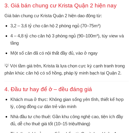
3. Giá bán chung cư Krista Quận 2 hiện nay
Giá
bán chung cư Krista Quận 2
hiện dao động từ:
3,2 – 3,6 tỷ
cho căn hộ 2 phòng ngủ (70–75m²)
4 – 4,8 tỷ
cho căn hộ 3 phòng ngủ (90–100m²), tùy view và
tầng
Một số căn đã có
nội thất đầy đủ, vào ở ngay
💡 Với tầm giá trên, Krista là lựa chọn
cực kỳ cạnh tranh
trong
phân khúc căn hộ có sổ hồng, pháp lý minh bạch tại Quận 2.
4. Đầu tư hay để ở – đều đáng giá
Khách mua ở thực
: Không gian sống yên tĩnh, thiết kế hợp
lý, cộng đồng cư dân trẻ văn minh
Nhà đầu tư cho thuê
: Gần khu công nghệ cao, tiện ích đầy
đủ, dễ cho thuê giá tốt (10–15 triệu/tháng)