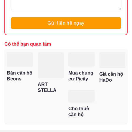
Có thể bạn quan tâm
Mua chung
Bán căn hộ
Giá căn hộ
cư Picity
Bcons
HaDo
ART
High Park –
Suối Tiên –
Centrosa
STELLA
Lựa chọn
Cơ hội an
Garden
sống
cư và đầu
2025 – Cập
chuẩn
tư sinh lời
nhật mới
xanh tại
tại cửa ngõ
Cho thuê
nhất & xu
Quận 12
phía Đông
căn hộ
hướng đầu
TP.HCM
Lexington
tư
Quận 2 –