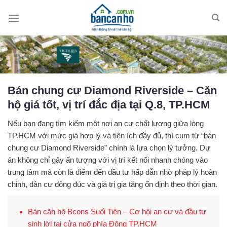
Skip
to
content
Bán chung cư Diamond Riverside – Căn
hộ giá tốt, vị trí đắc địa tại Q.8, TP.HCM
Nếu bạn đang tìm kiếm một nơi an cư chất lượng giữa lòng
TP.HCM với mức giá hợp lý và tiện ích đầy đủ, thì cụm từ
“bán
chung cư Diamond Riverside”
chính là lựa chọn lý tưởng. Dự
án không chỉ gây ấn tượng với vị trí kết nối nhanh chóng vào
trung tâm mà còn là điểm đến đầu tư hấp dẫn nhờ pháp lý hoàn
chỉnh, dân cư đông đúc và giá trị gia tăng ổn định theo thời gian.
Bán căn hộ Bcons Suối Tiên – Cơ hội an cư và đầu tư
sinh lời tại cửa ngõ phía Đông TP.HCM