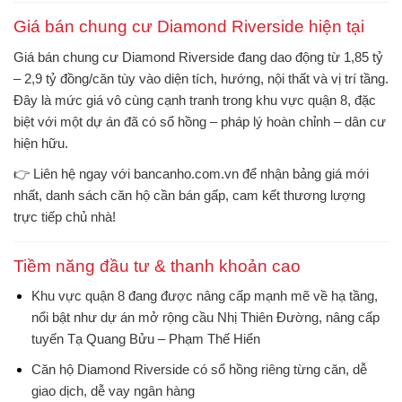
Giá bán chung cư Diamond Riverside hiện tại
Giá
bán chung cư Diamond Riverside
đang dao động từ
1,85 tỷ
– 2,9 tỷ đồng/căn
tùy vào diện tích, hướng, nội thất và vị trí tầng.
Đây là mức giá vô cùng cạnh tranh trong khu vực quận 8, đặc
biệt với một dự án đã
có sổ hồng – pháp lý hoàn chỉnh – dân cư
hiện hữu
.
👉
Liên hệ ngay với bancanho.com.vn
để nhận bảng giá mới
nhất, danh sách căn hộ cần bán gấp, cam kết thương lượng
trực tiếp chủ nhà!
Tiềm năng đầu tư & thanh khoản cao
Khu vực quận 8 đang được nâng cấp mạnh mẽ về hạ tầng,
nổi bật như dự án
mở rộng cầu Nhị Thiên Đường, nâng cấp
tuyến Tạ Quang Bửu – Phạm Thế Hiển
Căn hộ Diamond Riverside có
sổ hồng riêng từng căn
, dễ
giao dịch, dễ vay ngân hàng