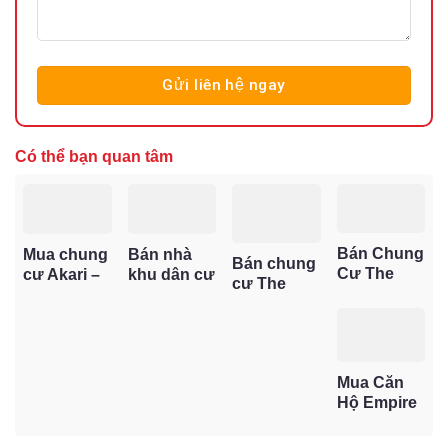
Có thể bạn quan tâm
Bán Chung
Bán nhà
Mua chung
Bán chung
Cư The
khu dân cư
cư Akari –
cư The
Sun
Vạn Phúc –
Lựa chọn
Emerald 68
Avenue –
Biệt lập
đáng giá
– Cơ hội sở
Cơ Hội Sở
sống xanh,
cho người
hữu căn hộ
Hữu Căn
vị trí trung
mua ở thực
trung tâm
Hộ Giá Trị
tâm Thủ
và đầu tư
Mua Căn
TP. Thuận
Tại Cửa
Đức
Hộ Empire
An, pháp lý
Ngõ Đông
City – Sở
rõ ràng, giá
Sài Gòn
Hữu Vị Thế
hấp dẫn