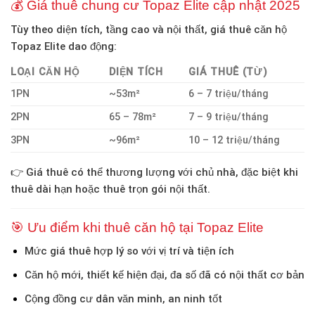
💰 Giá thuê chung cư Topaz Elite cập nhật 2025
Tùy theo diện tích, tầng cao và nội thất, giá thuê căn hộ
Topaz Elite dao động:
LOẠI CĂN HỘ
DIỆN TÍCH
GIÁ THUÊ (TỪ)
1PN
~53m²
6 – 7 triệu/tháng
2PN
65 – 78m²
7 – 9 triệu/tháng
3PN
~96m²
10 – 12 triệu/tháng
👉 Giá thuê có thể thương lượng với chủ nhà, đặc biệt khi
thuê dài hạn hoặc thuê trọn gói nội thất.
🎯 Ưu điểm khi thuê căn hộ tại Topaz Elite
Mức giá thuê hợp lý
so với vị trí và tiện ích
Căn hộ mới, thiết kế hiện đại
, đa số đã có nội thất cơ bản
Cộng đồng cư dân văn minh, an ninh tốt