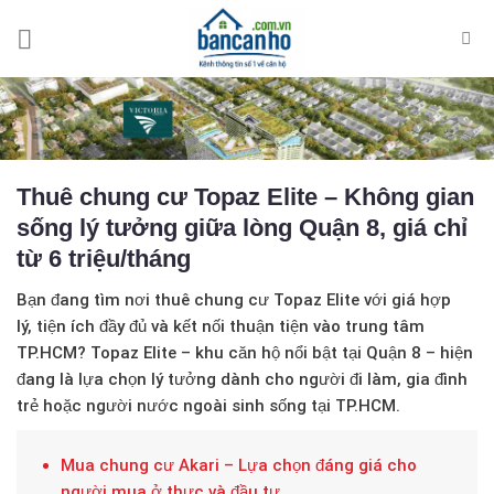
Skip
to
content
Thuê chung cư Topaz Elite – Không gian
sống lý tưởng giữa lòng Quận 8, giá chỉ
từ 6 triệu/tháng
Bạn đang tìm nơi
thuê chung cư Topaz Elite
với giá hợp
lý, tiện ích đầy đủ và kết nối thuận tiện vào trung tâm
TP.HCM? Topaz Elite – khu căn hộ nổi bật tại Quận 8 – hiện
đang là lựa chọn lý tưởng dành cho người đi làm, gia đình
trẻ hoặc người nước ngoài sinh sống tại TP.HCM.
Mua chung cư Akari – Lựa chọn đáng giá cho
người mua ở thực và đầu tư