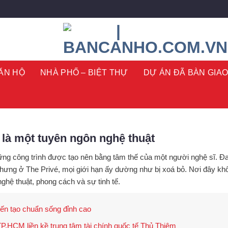
ĂN HỘ
NHÀ PHỐ – BIỆT THỰ
DỰ ÁN ĐÃ BÀN GIA
 là một tuyên ngôn nghệ thuật
ững công trình được tạo nên bằng tâm thế của một người nghệ sĩ. Đa s
 Nhưng ở
The Privé
, mọi giới hạn ấy dường như bị xoá bỏ. Nơi đây kh
ghệ thuật, phong cách và sự tinh tế
.
kiến tạo chuẩn sống đỉnh cao
P.HCM liền kề trung tâm tài chính quốc tế Thủ Thiêm