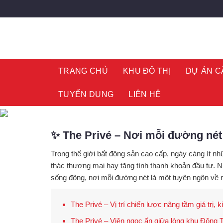
Skip
to
content
TRANG CHỦ
KHU ĐÔ THỊ
DỰ ÁN C
TUYỂN DỤNG
LIÊN HỆ
✨ The Privé – Nơi mỗi đường nét
Trong thế giới bất động sản cao cấp, ngày càng ít nh
thác thương mại hay tăng tính thanh khoản đầu tư.
sống động
, nơi
mỗi đường nét là một tuyên ngôn về n
The Privé – Vị trí chiến lược nâng tầm giá trị, 
The Privé – Viên ngọc ẩn giữa lòng khu Đông T