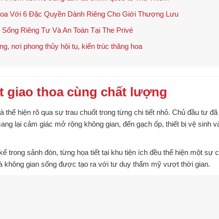
Hoa Với 6 Đặc Quyền Dành Riêng Cho Giới Thượng Lưu
Sống Riêng Tư Và An Toàn Tại The Privé
g, nơi phong thủy hội tụ, kiến trúc thăng hoa
ật giao thoa cùng chất lượng
 thể hiện rõ qua
sự trau chuốt trong từng chi tiết nhỏ
. Chủ đầu tư đ
mang lại cảm giác mở rộng không gian, đến gạch ốp, thiết bị vệ sinh
ế trong sảnh đón, từng họa tiết tại khu tiện ích đều thể hiện
một sự c
là không gian sống được tạo ra với
tư duy thẩm mỹ vượt thời gian
.