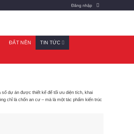
Đăng nhập
O
ĐẤT NỀN
TIN TỨC
ố dự án được thiết kế để tối ưu diện tích, khai
ông chỉ là chốn an cư – mà là một
tác phẩm kiến trúc