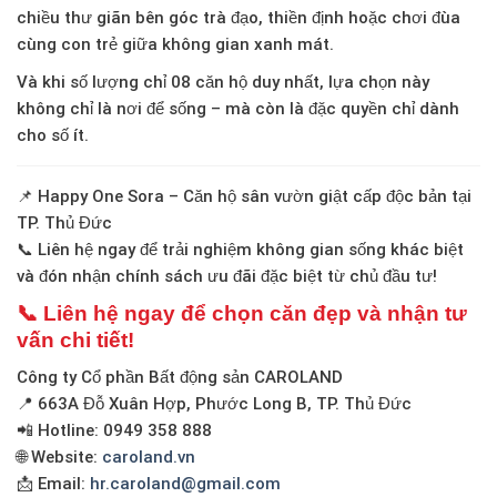
chiều thư giãn bên góc trà đạo, thiền định hoặc chơi đùa
cùng con trẻ giữa không gian xanh mát.
Và khi số lượng chỉ
08 căn hộ duy nhất
, lựa chọn này
không chỉ là nơi để sống – mà còn là
đặc quyền chỉ dành
cho số ít
.
📌
Happy One Sora – Căn hộ sân vườn giật cấp độc bản tại
TP. Thủ Đức
📞 Liên hệ ngay để trải nghiệm không gian sống khác biệt
và đón nhận chính sách ưu đãi đặc biệt từ chủ đầu tư!
📞 Liên hệ ngay để chọn căn đẹp và nhận tư
vấn chi tiết!
Công ty Cổ phần Bất động sản CAROLAND
📍 663A Đỗ Xuân Hợp, Phước Long B, TP. Thủ Đức
📲 Hotline:
0949 358 888
🌐 Website:
caroland.vn
📩 Email:
hr.caroland@gmail.com