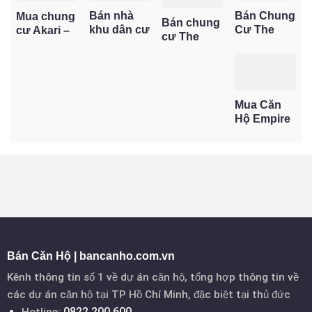
Bán Chung
Bán nhà
Mua chung
Bán chung
Cư The
khu dân cư
cư Akari –
cư The
Sun
Vạn Phúc –
Lựa chọn
Emerald 68
Avenue –
Biệt lập
đáng giá
– Cơ hội sở
Cơ Hội Sở
sống xanh,
cho người
hữu căn hộ
Hữu Căn
vị trí trung
mua ở thực
trung tâm
Hộ Giá Trị
tâm Thủ
và đầu tư
Mua Căn
TP. Thuận
Tại Cửa
Đức
Hộ Empire
An, pháp lý
Ngõ Đông
City – Sở
rõ ràng, giá
Sài Gòn
Hữu Vị Thế
hấp dẫn
Trung Tâm
Thủ Thiêm,
Đón Đầu
Tương Lai
Bán Căn Hộ | bancanho.com.vn
Kênh thông tin số 1 về dự án căn hộ, tổng hợp thông tin về
các dự án căn hộ tại TP Hồ Chí Minh, đặc biệt tại thủ đức
0822.200.600