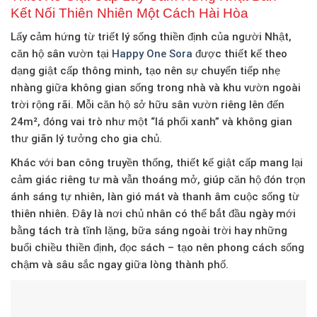
Kết Nối Thiên Nhiên Một Cách Hài Hòa
Lấy cảm hứng từ triết lý sống thiền định của người Nhật,
căn hộ sân vườn tại
Happy One Sora
được thiết kế theo
dạng
giật cấp thông minh
, tạo nên sự chuyển tiếp nhẹ
nhàng giữa không gian sống trong nhà và khu vườn ngoài
trời rộng rãi. Mỗi căn hộ sở hữu
sân vườn riêng lên đến
24m²
, đóng vai trò như một “lá phổi xanh” và không gian
thư giãn lý tưởng cho gia chủ.
Khác với ban công truyền thống, thiết kế giật cấp mang lại
cảm giác riêng tư mà vẫn thoáng mở, giúp căn hộ đón trọn
ánh sáng tự nhiên, làn gió mát và thanh âm cuộc sống từ
thiên nhiên. Đây là nơi chủ nhân có thể bắt đầu ngày mới
bằng tách trà tĩnh lặng, bữa sáng ngoài trời hay những
buổi chiều thiền định, đọc sách – tạo nên
phong cách sống
chậm và sâu sắc
ngay giữa lòng thành phố.