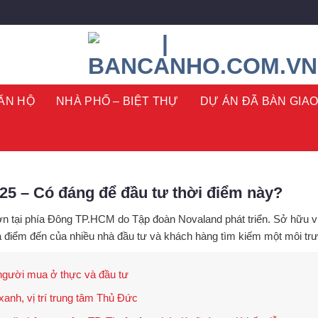
ĂN HỘ
NHÀ PHỐ – BIỆT THỰ
DỰ ÁN ĐÃ BÀN GIA
25 – Có đáng để đầu tư thời điểm này?
 lớn tại phía Đông TP.HCM do
Tập đoàn Novaland
phát triển. Sở hữu v
điểm đến của nhiều nhà đầu tư và khách hàng tìm kiếm một môi trư
người mua ở thực và đầu tư
anh, vị trí trung tâm Thủ Đức