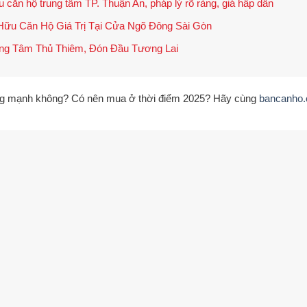
căn hộ trung tâm TP. Thuận An, pháp lý rõ ràng, giá hấp dẫn
ữu Căn Hộ Giá Trị Tại Cửa Ngõ Đông Sài Gòn
ung Tâm Thủ Thiêm, Đón Đầu Tương Lai
g mạnh không? Có nên mua ở thời điểm 2025? Hãy cùng
bancanho