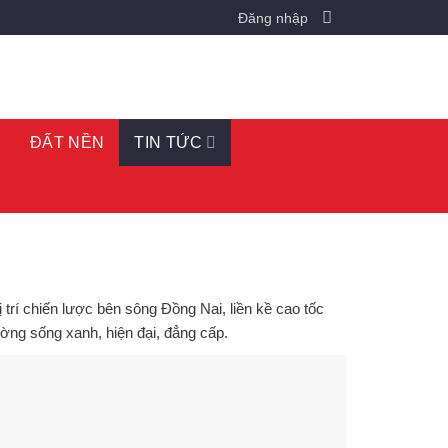
Đăng nhập
O
ĐẤT NỀN
TIN TỨC
ị trí chiến lược bên sông Đồng Nai, liền kề cao tốc
ờng sống xanh, hiện đại, đẳng cấp.