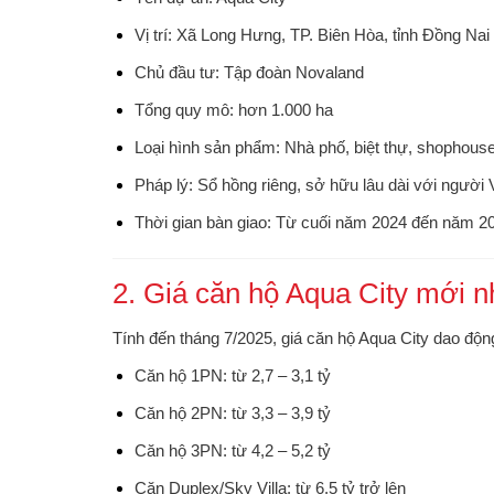
Vị trí
: Xã Long Hưng, TP. Biên Hòa, tỉnh Đồng Nai
Chủ đầu tư
: Tập đoàn Novaland
Tổng quy mô
: hơn 1.000 ha
Loại hình sản phẩm
: Nhà phố, biệt thự, shophous
Pháp lý
: Sổ hồng riêng, sở hữu lâu dài với người
Thời gian bàn giao
: Từ cuối năm 2024 đến năm 20
2. Giá căn hộ Aqua City mới n
Tính đến tháng 7/2025,
giá căn hộ Aqua City
dao động 
Căn hộ 1PN
: từ
2,7 – 3,1 tỷ
Căn hộ 2PN
: từ
3,3 – 3,9 tỷ
Căn hộ 3PN
: từ
4,2 – 5,2 tỷ
Căn Duplex/Sky Villa
: từ
6,5 tỷ trở lên