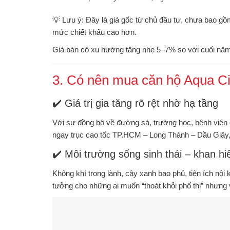
💡
Lưu ý
: Đây là giá gốc từ chủ đầu tư, chưa bao g
mức chiết khấu cao hơn.
Giá bán có xu hướng tăng nhẹ 5–7% so với cuối nă
3. Có nên mua căn hộ Aqua Ci
✔️ Giá trị gia tăng rõ rệt nhờ hạ tầng
Với sự đồng bộ về đường sá, trường học, bệnh viện 
ngay trục
cao tốc TP.HCM – Long Thành – Dầu Giây
✔️ Môi trường sống sinh thái – khan h
Không khí trong lành, cây xanh bao phủ, tiện ích nộ
tưởng cho những ai muốn “thoát khỏi phố thị” nhưng v