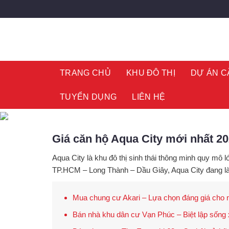
Skip
to
content
TRANG CHỦ
KHU ĐÔ THỊ
DỰ ÁN C
TUYỂN DỤNG
LIÊN HỆ
Giá căn hộ Aqua City mới nhất 20
Aqua City
là khu đô thị sinh thái thông minh quy mô
TP.HCM – Long Thành – Dầu Giây, Aqua City đang là 
Mua chung cư Akari – Lựa chọn đáng giá cho 
Bán nhà khu dân cư Vạn Phúc – Biệt lập sống x