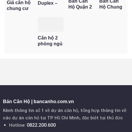
Bán Căn
Bán Căn
Giá căn hộ
Duplex –
Hộ Quận 2
Hộ Chung
chung cư
Không
Có Sổ
Cư Tại
Quận 2
gian sống
Hồng – Cơ
TP.HCM –
năm 2025 –
đẳng cấp,
Hội An Cư
Cập Nhật
Cập nhật
khác biệt
& Đầu Tư
Giá Bán
mới nhất,
giữa lòng
Sinh Lời
Mới Nhất,
nên mua ở
Căn hộ 2
thành phố
An Toàn
Cơ Hội Sở
đâu?
phòng ngủ
Tại TP.Thủ
Hữu Nhà Ở
TPHCM:
Đức
Thành Phố
Lựa chọn
lý tưởng
cho gia
đình trẻ
(Cập nhật
2025)
Bán Căn Hộ | bancanho.com.vn
Kênh thông tin số 1 về dự án căn hộ, tổng hợp thông tin về
các dự án căn hộ tại TP Hồ Chí Minh, đặc biệt tại thủ đức
0822.200.600
Hotline: