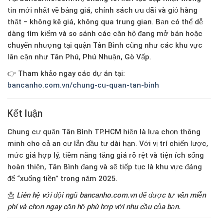
tin mới nhất về bảng giá, chính sách ưu đãi và giỏ hàng
thật –
không kê giá, không qua trung gian
. Bạn có thể dễ
dàng tìm kiếm và so sánh các căn hộ đang mở bán hoặc
chuyển nhượng tại quận Tân Bình cũng như các khu vực
lân cận như
Tân Phú
,
Phú Nhuận
,
Gò Vấp
.
👉 Tham khảo ngay các dự án tại:
bancanho.com.vn/chung-cu-quan-tan-binh
Kết luận
Chung cư quận Tân Bình TP.HCM
hiện là lựa chọn thông
minh cho cả an cư lẫn đầu tư dài hạn. Với vị trí chiến lược,
mức giá hợp lý, tiềm năng tăng giá rõ rệt và tiện ích sống
hoàn thiện, Tân Bình đang và sẽ tiếp tục là khu vực đáng
để “xuống tiền” trong năm 2025.
📩
Liên hệ với đội ngũ bancanho.com.vn để được tư vấn miễn
phí và chọn ngay căn hộ phù hợp với nhu cầu của bạn.