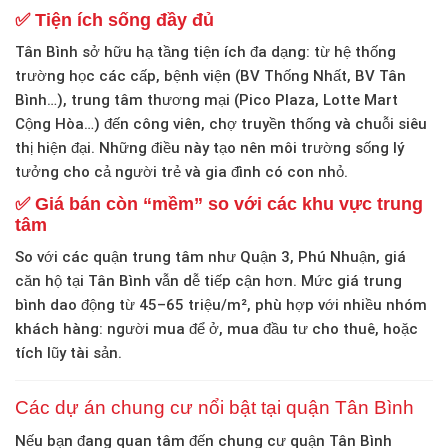
✅ Tiện ích sống đầy đủ
Tân Bình sở hữu hạ tầng tiện ích đa dạng: từ hệ thống
trường học các cấp, bệnh viện (BV Thống Nhất, BV Tân
Bình…), trung tâm thương mại (Pico Plaza, Lotte Mart
Cộng Hòa…) đến công viên, chợ truyền thống và chuỗi siêu
thị hiện đại. Những điều này tạo nên môi trường sống lý
tưởng cho cả người trẻ và gia đình có con nhỏ.
✅ Giá bán còn “mềm” so với các khu vực trung
tâm
So với các quận trung tâm như Quận 3, Phú Nhuận, giá
căn hộ tại Tân Bình vẫn dễ tiếp cận hơn. Mức giá trung
bình dao động từ
45–65 triệu/m²
, phù hợp với nhiều nhóm
khách hàng: người mua để ở, mua đầu tư cho thuê, hoặc
tích lũy tài sản.
Các dự án chung cư nổi bật tại quận Tân Bình
Nếu bạn đang quan tâm đến
chung cư quận Tân Bình