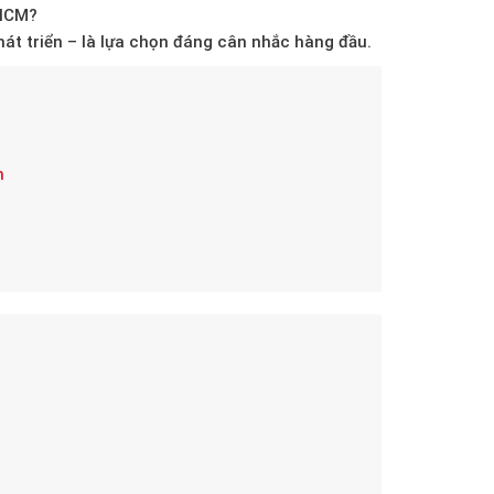
.HCM?
át triển – là lựa chọn
đáng cân nhắc hàng đầu
.
n