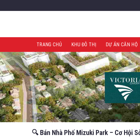
Skip
to
content
TRANG CHỦ
KHU ĐÔ THỊ
DỰ ÁN CĂN HỘ
🔍 Bán Nhà Phố Mizuki Park – Cơ Hội 