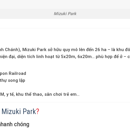
Mizuki Park
nh Chánh), Mizuki Park sở hữu quy mô lên đến 26 ha – là khu đô 
hiện đại, diện tích linh hoạt từ
5x20m, 6x20m
… phù hợp để
ở – 
ppon Railroad
 thự song lập
M, y tế, khu thể thao, sân chơi trẻ em…
Mizuki Park
?
 nhanh chóng