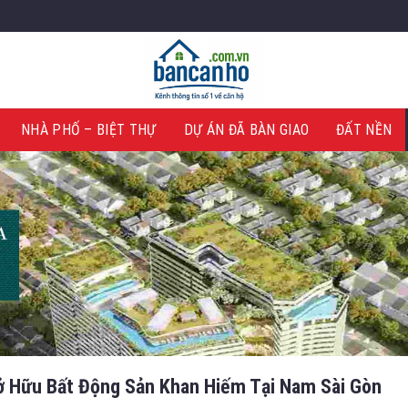
NHÀ PHỐ – BIỆT THỰ
DỰ ÁN ĐÃ BÀN GIAO
ĐẤT NỀN
Sở Hữu Bất Động Sản Khan Hiếm Tại Nam Sài Gòn