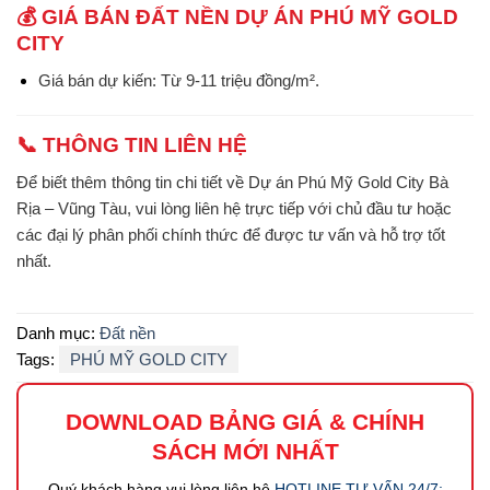
💰 GIÁ BÁN ĐẤT NỀN DỰ ÁN PHÚ MỸ GOLD
CITY
Giá bán dự kiến
:
Từ 9-11 triệu đồng/m².
📞 THÔNG TIN LIÊN HỆ
Để biết thêm thông tin chi tiết về
Dự án Phú Mỹ Gold City Bà
Rịa – Vũng Tàu
, vui lòng liên hệ trực tiếp với chủ đầu tư hoặc
các đại lý phân phối chính thức để được tư vấn và hỗ trợ tốt
nhất.
Danh mục:
Đất nền
Tags:
PHÚ MỸ GOLD CITY
DOWNLOAD BẢNG GIÁ
&
CHÍNH
SÁCH MỚI NHẤT
Quý khách hàng vui lòng liên hệ
HOTLINE TƯ VẤN 24/7: