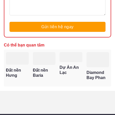
Có thể bạn quan tâm
Dự Án An
Đất nền
Đất nền
Lạc
Diamond
Hưng
Baria
Riverside
Bay Phan
Thịnh –
Residence
Bình
Thiết – Biệt
Kênh đầu
– Cơ hội
Chánh
Thự Nghỉ
tư bền
đầu tư sinh
Dưỡng
vững giữa
lời tại trung
Hướng
làn sóng
tâm TP. Bà
Biển Sở
bất động
Rịa
Hữu Lâu
sản hồi
Dài