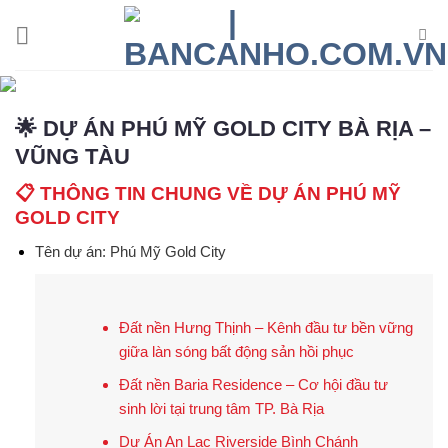
Skip
to
content
🌟 DỰ ÁN PHÚ MỸ GOLD CITY BÀ RỊA –
VŨNG TÀU
📋 THÔNG TIN CHUNG VỀ DỰ ÁN PHÚ MỸ
GOLD CITY
Tên dự án
:
Phú Mỹ Gold City
Đất nền Hưng Thịnh – Kênh đầu tư bền vững
giữa làn sóng bất động sản hồi phục
Đất nền Baria Residence – Cơ hội đầu tư
sinh lời tại trung tâm TP. Bà Rịa
Dự Án An Lạc Riverside Bình Chánh