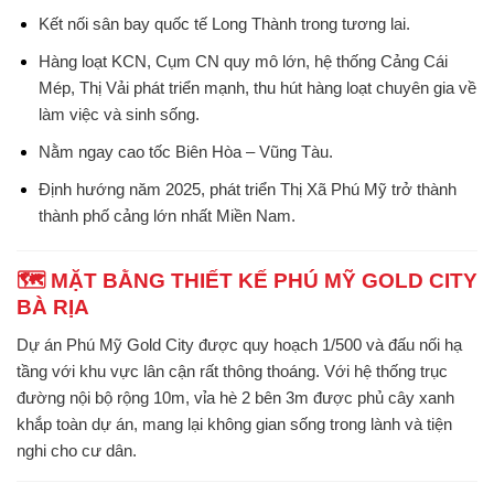
Kết nối sân bay quốc tế Long Thành trong tương lai.
Hàng loạt KCN, Cụm CN quy mô lớn, hệ thống Cảng Cái
Mép, Thị Vải phát triển mạnh, thu hút hàng loạt chuyên gia về
làm việc và sinh sống.
Nằm ngay cao tốc Biên Hòa – Vũng Tàu.
Định hướng năm 2025, phát triển Thị Xã Phú Mỹ trở thành
thành phố cảng lớn nhất Miền Nam.
🗺️ MẶT BẰNG THIẾT KẾ PHÚ MỸ GOLD CITY
BÀ RỊA
Dự án
Phú Mỹ Gold City
được quy hoạch 1/500 và đấu nối hạ
tầng với khu vực lân cận rất thông thoáng. Với hệ thống trục
đường nội bộ rộng 10m, vỉa hè 2 bên 3m được phủ cây xanh
khắp toàn dự án, mang lại không gian sống trong lành và tiện
nghi cho cư dân.